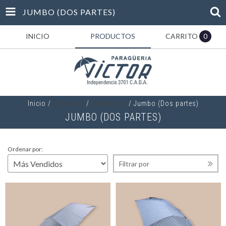
JUMBO (DOS PARTES)
INICIO
PRODUCTOS
CARRITO
0
Inicio
/
Paraguas
/
Caballeros
/
Jumbo (Dos partes)
JUMBO (DOS PARTES)
Ordenar por:
Filtrar por